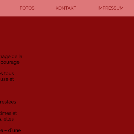
FOTOS
KONTAKT
IMPRESSUM
enage de la
u courage,
es tous
euse et
 restées
ctimes et
, elles
me – d´une