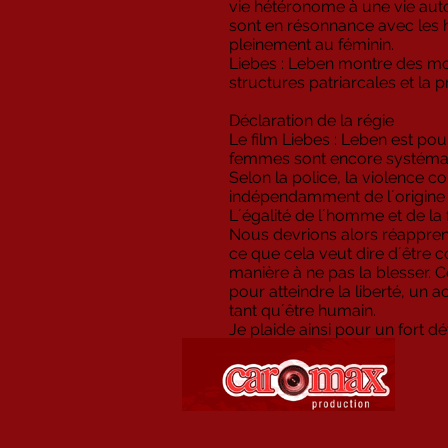
vie hétéronome à une vie aut
sont en résonnance avec les 
pleinement au féminin.
Liebes : Leben montre des moy
structures patriarcales et la 
Déclaration de la régie
Le film Liebes : Leben est pou
femmes sont encore systémat
Selon la police, la violence c
indépendamment de l´origine na
L´égalité de l´homme et de l
Nous devrions alors réapprendr
ce que cela veut dire d´être co
manière à ne pas la blesser. C
pour atteindre la liberté, u
tant qu´être humain.
Je plaide ainsi pour un fort 