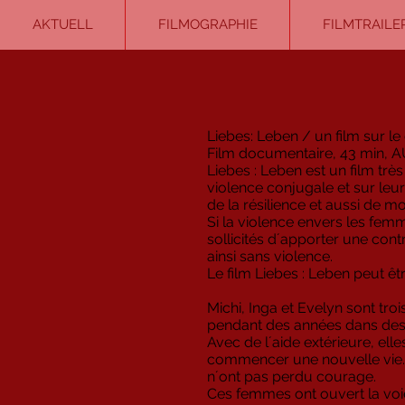
AKTUELL
FILMOGRAPHIE
FILMTRAILE
Liebes: Leben / un film sur 
Film documentaire, 43 min, 
Liebes : Leben est un film trè
violence conjugale et sur leu
de la résilience et aussi de mo
Si la violence envers les fem
sollicités d´apporter une con
ainsi sans violence.
Le film Liebes : Leben peut ê
Michi, Inga et Evelyn sont tro
pendant des années dans des 
Avec de l´aide extérieure, elle
commencer une nouvelle vie. Bi
n´ont pas perdu courage.
Ces femmes ont ouvert la voie 