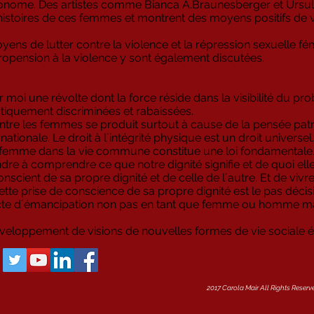
onome. Des artistes comme Bianca A.Braunesberger et Ursul
histoires de ces femmes et montrent des moyens positifs de v
ens de lutter contre la violence et la répression sexuelle fém
propension à la violence y sont également discutées.
r moi une révolte dont la force réside dans la visibilité du pro
iquement discriminées et rabaissées.
ontre les femmes se produit surtout à cause de la pensée patr
tionale. Le droit à l´intégrité physique est un droit universel.
a femme dans la vie commune constitue une loi fondamentale
e à comprendre ce que notre dignité signifie et de quoi elle 
nscient de sa propre dignité et de celle de l´autre. Et de vivr
ette prise de conscience de sa propre dignité est le pas décisi
n acte d´émancipation non pas en tant que femme ou homme m
développement de visions de nouvelles formes de vie sociale é
2017 Carola Mair All Rights Reser