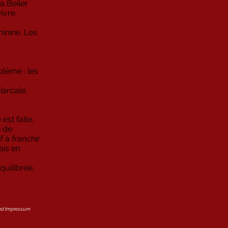
a Beiler
ivre
inine. Les
blème : les
iarcale,
.
est faite,
e de
f à franchir
ais en
quilibrée.
ved Impressum