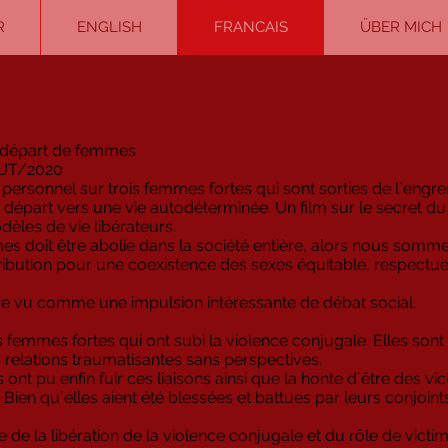
R
ENGLISH
FRANCAIS
ÜBER MICH
le départ de femmes
AUT/2020
s personnel sur trois femmes fortes qui sont sorties de l´engr
r départ vers une vie autodéterminée. Un film sur le secret d
dèles de vie libérateurs.
mes doit être abolie dans la société entière, alors nous somm
tribution pour une coexistence des sexes équitable, respectu
tre vu comme une impulsion intéressante de débat social.
is femmes fortes qui ont subi la violence conjugale. Elles sont
relations traumatisantes sans perspectives.
s ont pu enfin fuir ces liaisons ainsi que la honte d´être des vi
en qu´elles aient été blessées et battues par leurs conjoints
de la libération de la violence conjugale et du rôle de victi