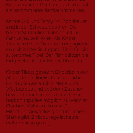
Kindermönche. Der Lama gilt in Nepal
als renommierter Rezitationsmeister.
Karma (20) und Tenzy (22) Zöchbauer
sind in der Schweiz geboren. Die
beiden Studentinnen leben mit ihrer
Familie heute in Wien. Als Kinder
Tibets im Exil in Österreich engagieren
sie sich im Verein Jugend Tibet für ein
autonomes Tibet. Der Film blättert die
Exilgeschichte der Kinder Tibets auf.
Kinder Tibets gewährt Einblicke in den
Alltag der exiltibetischen Jugend in
Nordindien als auch in Nepal und
Westeuropa und soll dem Zuseher
bewusst machen, was trotz dieser
Bedrohung alles möglich ist, wenn es
Glauben, Visionen, Kreativität,
Mitgefühl, Gewaltlosigkeit und innere
Stärke gibt. Zivilcourage ist heute
mehr denn je gefragt.