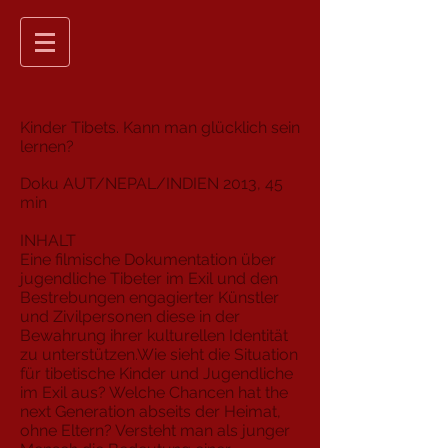
Kinder Tibets. Kann man glücklich sein
lernen?
Doku AUT/NEPAL/INDIEN 2013, 45
min
INHALT
Eine filmische Dokumentation über
jugendliche Tibeter im Exil und den
Bestrebungen engagierter Künstler
und Zivilpersonen diese in der
Bewahrung ihrer kulturellen Identität
zu unterstützen.Wie sieht die Situation
für tibetische Kinder und Jugendliche
im Exil aus? Welche Chancen hat the
next Generation abseits der Heimat,
ohne Eltern? Versteht man als junger